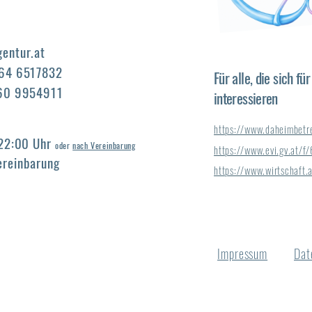
entur.at
664 6517832
Für alle, die sich fü
660 9954911
interessieren
https://www.daheimbetr
 22:00 Uhr
oder
nach Vereinbarung
https://www.evi.gv.at/
ereinbarung
https://www.wirtschaft
Impressum
Dat