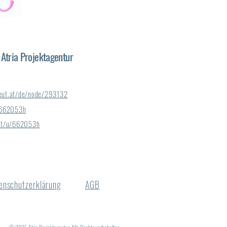
r Atria Projektagentur
eut.at/de/node/293132
f/662053h
.at/u/662053h
enschutzerklärung
AGB