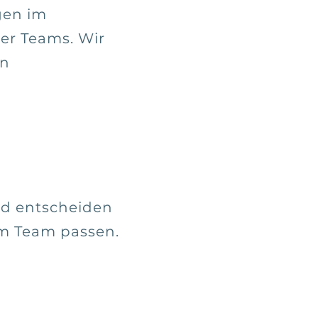
gen im
er Teams. Wir
en
nd entscheiden
em Team passen.